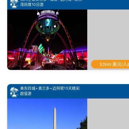
湾风情10日游
$2840 美元/人
美东四城+奥兰多+迈阿密15天精彩
超值游