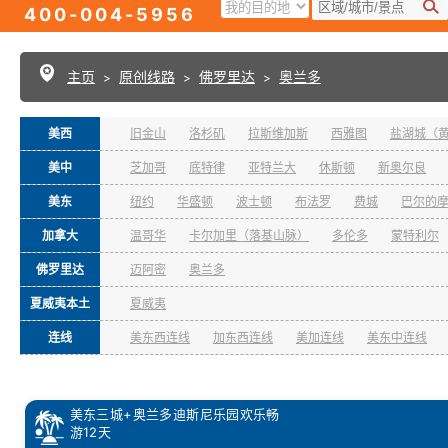
400-004-5956
主页
原创线路
佛罗里达
奥兰多
>
>
>
美西
旧金山
洛杉矶
拉斯维加斯
西雅图
盐湖城（
美中
芝加哥
底特律
亚特兰大
休斯顿
新奥尔良
美东
纽约
华盛顿
波士顿
布法罗
费城
巴尔的
加拿大
温哥华
卡尔加里（落基山脉）
多伦多
蒙特利尔
佛罗里达
迈阿密
奥兰多
夏威夷本土
夏威夷
连线
美东西连线
加东西连线
美加连线
美东中连线
美东三城+奥兰多迪斯尼乐园欢乐畅
游12天