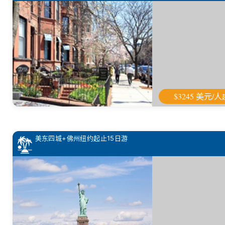
$3245 美元/人
美东四城+佛州纽约起止15日游