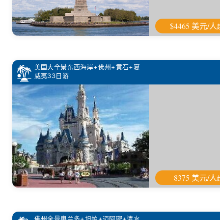
$4465 美元/人
美国大全景东西海岸+佛州+黄石+夏
威夷33日游
8375 美元/人
佛州全景奥兰多+坦帕+迈阿密+清水