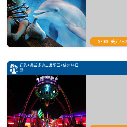
$3080 美元/人
纽约+奥兰多迪士尼乐园+佛州14日
游