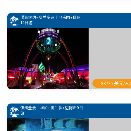
漫游纽约+奥兰多迪士尼乐园+佛州
14日游
$8735 美元/人
佛州全景：坦帕+奥兰多+迈阿密9日
游