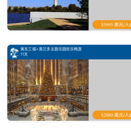
$3995 美元/人
美东三城+奥兰多主题乐园欢乐畅游
11天
$2880 美元/人