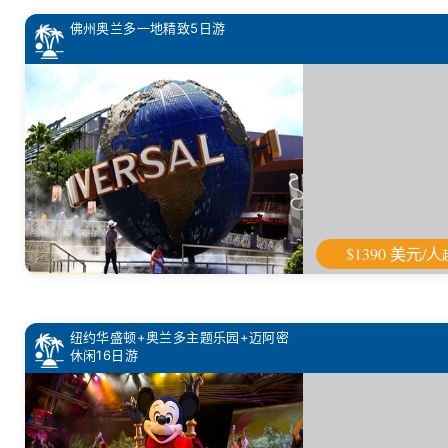
佛州奥兰多一地精致5日游
$1390 美元/人
纽约华盛顿+奥兰多主题乐园+迈阿密
休闲16日游