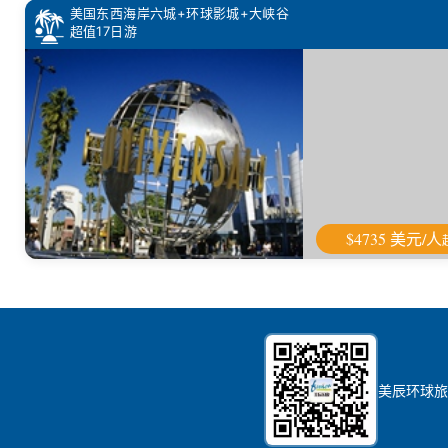
美国东西海岸六城+环球影城+大峡谷
超值17日游
$4735 美元/人
美辰环球旅