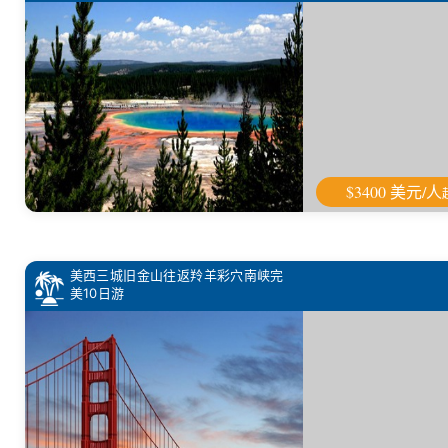
$3400 美元/人
美西三城旧金山往返羚羊彩穴南峡完
美10日游