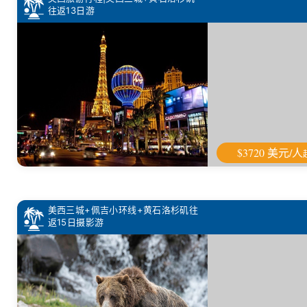
往返13日游
$3720 美元/人
美西三城+佩吉小环线+黄石洛杉矶往
返15日摄影游