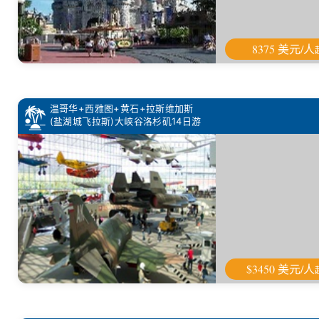
8375 美元/人
温哥华+西雅图+黄石+拉斯维加斯
(盐湖城飞拉斯)大峡谷洛杉矶14日游
$3450 美元/人