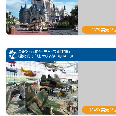
8375 美元/人
温哥华+西雅图+黄石+拉斯维加斯
(盐湖城飞拉斯)大峡谷洛杉矶14日游
$3450 美元/人