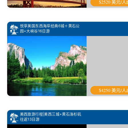
$2520 美元/人
悦享美国东西海岸经典6城＋黄石公
园+大峡谷16日游
$4250 美元/人
美西旅游行程|美西三城+黄石洛杉矶
往返13日游