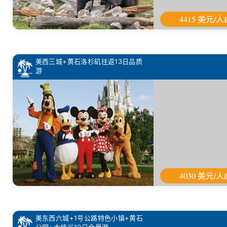
4415 美元/人
美西三城+黄石洛杉矶往返13日品质
游
4030 美元/人
美东西六城+1号公路特色小镇+黄石
公园+大峡谷19日全景游