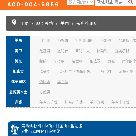
400-004-5956
主页
原创线路
美西
拉斯维加斯
>
>
>
美西
旧金山
洛杉矶
拉斯维加斯
西雅图
盐湖城（
美中
芝加哥
底特律
亚特兰大
休斯顿
新奥尔良
美东
纽约
华盛顿
波士顿
布法罗
费城
巴尔的
加拿大
温哥华
卡尔加里（落基山脉）
多伦多
蒙特利尔
佛罗里达
迈阿密
奥兰多
夏威夷本土
夏威夷
连线
美东西连线
加东西连线
美加连线
美东中连线
美西洛杉矶+拉斯+旧金山+盐湖城
+黄石公园14日家庭游