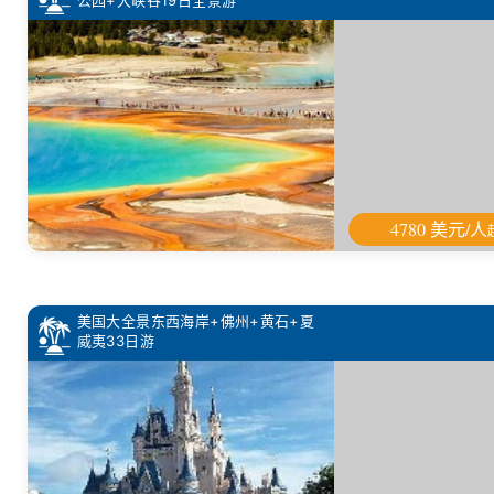
4780 美元/人
美国大全景东西海岸+佛州+黄石+夏
威夷33日游