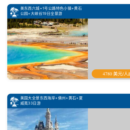
美东西六城+1号公路特色小镇+黄石
公园+大峡谷19日全景游
4780 美元/人
美国大全景东西海岸+佛州+黄石+夏
威夷33日游