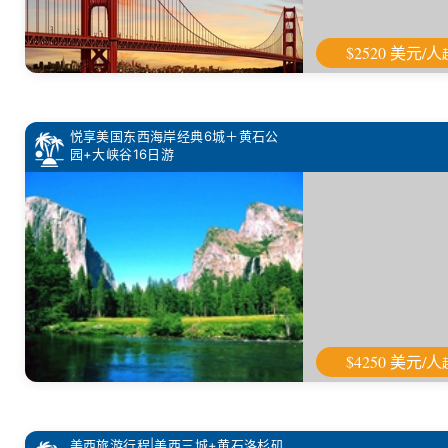
$2520 美元/人
悦享美国东西海岸经典6城＋黄石公
园+大峡谷16日游
$4250 美元/人
美西旅游行程|美西三城+黄石洛杉矶