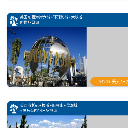
美国东西海岸六城+环球影城+大峡谷
超值17日游
$4735 美元/人
美西洛杉矶+拉斯+旧金山+盐湖城
+黄石公园14日家庭游