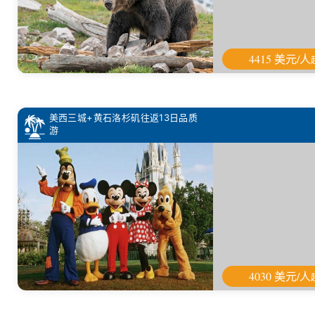
4415 美元/人
美西三城+黄石洛杉矶往返13日品质
游
4030 美元/人