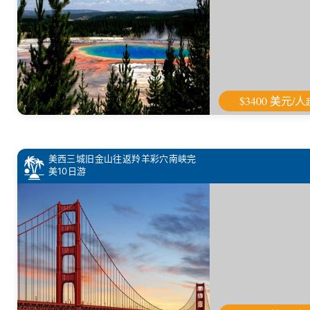
$3400 美元/人
美西三城旧金山往返羚羊彩穴南峡完
美10日游