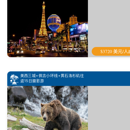
$3720 美元/人
美西三城+佩吉小环线+黄石洛杉矶往
返15日摄影游