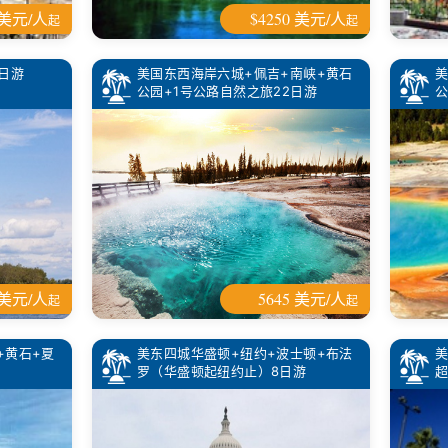
 美元/人
$4250 美元/人
起
起
日游
美国东西海岸六城+佩吉+南峡+黄石
美
公园+1号公路自然之旅22日游
公
 美元/人
5645 美元/人
起
起
+黄石+夏
美东四城华盛顿+纽约+波士顿+布法
美
罗（华盛顿起纽约止）8日游
超