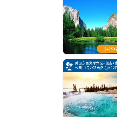
$4250
美国东西海岸六城+佩吉+
公园+1号公路自然之旅22