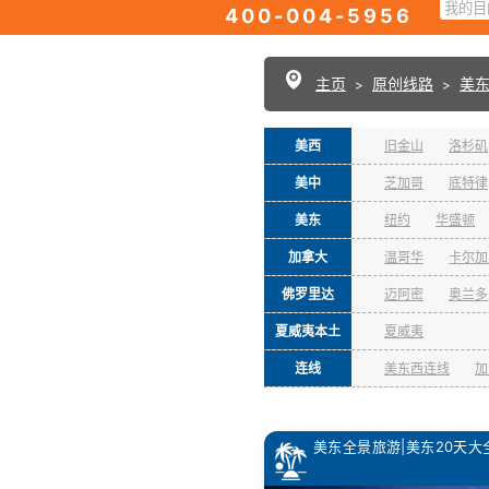
400-004-5956
主页
原创线路
美
>
>
美西
旧金山
洛杉矶
美中
芝加哥
底特律
美东
纽约
华盛顿
加拿大
温哥华
卡尔加
佛罗里达
迈阿密
奥兰多
夏威夷本土
夏威夷
连线
美东西连线
加
美东全景旅游|美东20天大