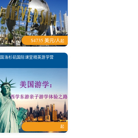
$4735 美元/人
起
美国洛杉矶国际课堂精英游学营
起