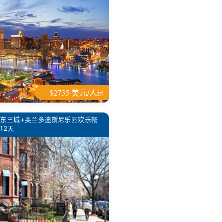
$2735 美元/人
起
美东三城+奥兰多迪斯尼乐园欢乐畅
12天