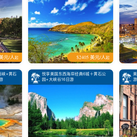
0 美元/人
$2405 美元/人
起
起
南峡+黄石
悦享美国东西海岸经典6城＋黄石公
游
园+大峡谷16日游
游