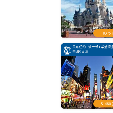
8375
美东纽约+波士顿+华盛顿
察团6日游
$1480