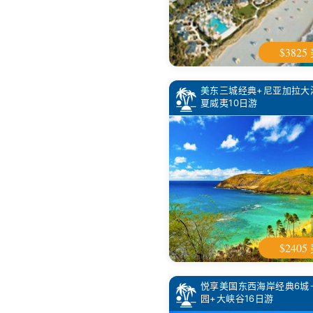
$3825
美东三城经典+尼亚加拉大
夏威夷10日游
$2405
悦享美国东西海岸经典6城
园+大峡谷16日游