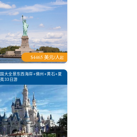
$4465 美元/人
起
国大全景东西海岸+佛州+黄石+夏
夷33日游