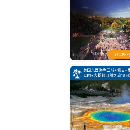
$1209
美国东西海岸五城+佩吉+
公园+大提顿自然之旅18日