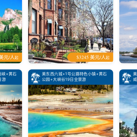
 美元/人
$3245 美元/人
起
起
南峡+黄石
美东西六城+1号公路特色小镇+黄石
美
日游
公园+大峡谷19日全景游
威