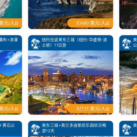
 美元/人
$3480 美元/人
起
起
瀑布+浪漫
纽约往返美东三城（纽约-华盛顿-波
美
士顿）11日游
公
 美元/人
$2735 美元/人
起
起
＋黄石公
美东三城+奥兰多迪斯尼乐园欢乐畅
美
游12天