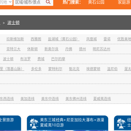
热门搜索：
黄石公园
家庭游
东
波士顿
>
拉斯维加斯
西雅图
盐湖城（黄石公园）
凤凰城
雷诺
优胜美
亚特兰大
休斯顿
新奥尔良
丹佛
德州
明尼苏达州
波士顿
布法罗
费城
巴尔的摩
里（落基山脉）
多伦多
蒙特利尔
魁北克
埃德蒙顿
温尼伯
渥
东西连线
美加连线
美东中连线
美东佛州连线
夏威夷连线
全景旅游
美东三城经典+尼亚加拉大瀑布+浪漫
纽
夏威夷10日游
士