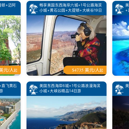
盛顿+迈阿
畅享美国东西海岸六城+1号公路海滨
美
小城+黄石公园+大提顿+大峡谷19日
+
游
 美元/人
$4735 美元/人
起
起
+直飞黄石
美国东西海岸6城+1号公路浪漫海滨
美
游
小城+大峡谷精品14日游