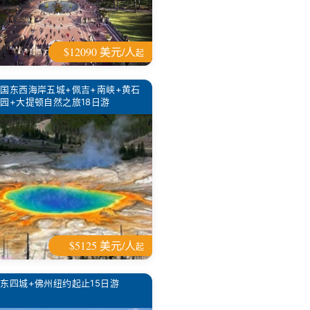
$12090 美元/人
起
国东西海岸五城+佩吉+南峡+黄石
园+大提顿自然之旅18日游
$5125 美元/人
起
东四城+佛州纽约起止15日游