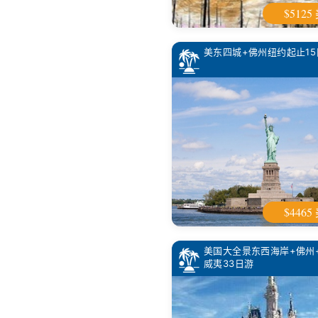
$5125
美东四城+佛州纽约起止15
$4465
美国大全景东西海岸+佛州
威夷33日游