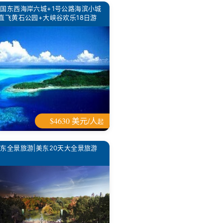
国东西海岸六城+1号公路海滨小城
直飞黄石公园+大峡谷欢乐18日游
$4630 美元/人
起
东全景旅游|美东20天大全景旅游