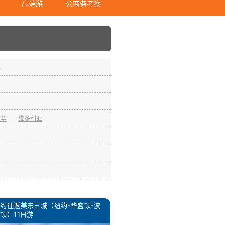
高端游
公商务考察
地
太华
维多利亚
约往返美东三城（纽约-华盛顿-波
顿）11日游