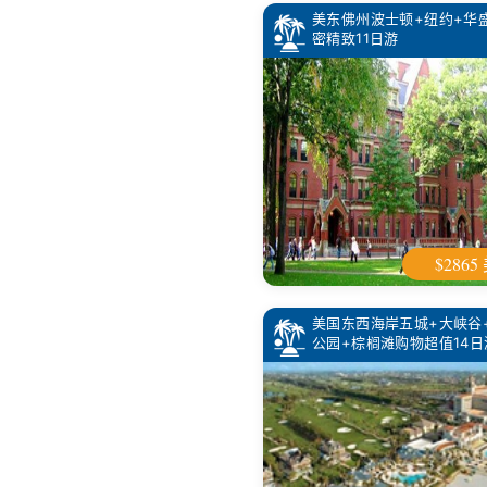
美东佛州波士顿+纽约+华
密精致11日游
$2865
美国东西海岸五城+大峡谷
公园+棕榈滩购物超值14日