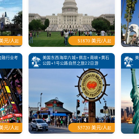
 美元/人
$1870 美元/人
起
起
金融行业考
美国东西海岸六城+佩吉+南峡+黄石
公园+1号公路自然之旅22日游
 美元/人
$5720 美元/人
起
起