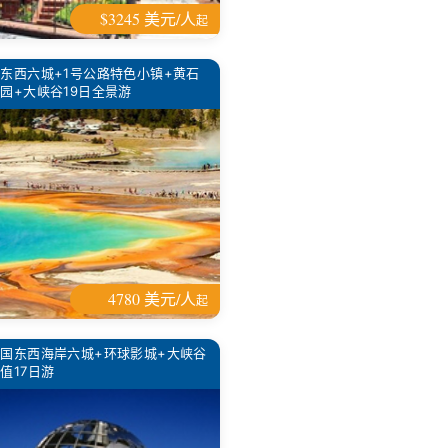
$3245 美元/人
起
东西六城+1号公路特色小镇+黄石
园+大峡谷19日全景游
4780 美元/人
起
国东西海岸六城+环球影城+大峡谷
值17日游