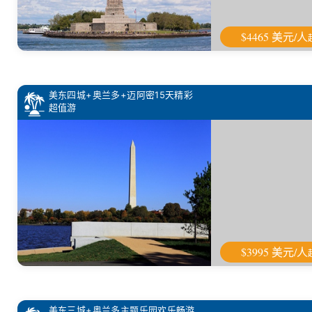
$4465 美元/人
美东四城+奥兰多+迈阿密15天精彩
超值游
$3995 美元/人
美东三城+奥兰多主题乐园欢乐畅游