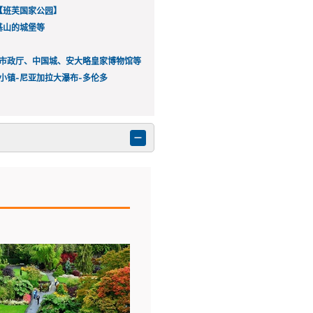
【班芙国家公园】
基山的城堡等
旧市政厅、中国城、安大略皇家博物馆等
小镇-尼亚加拉大瀑布-多伦多