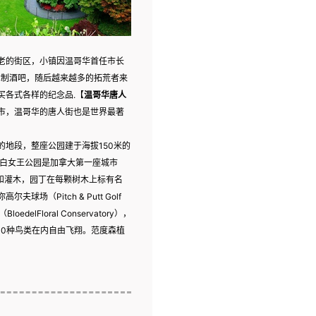
老的街区，小镇因温哥华首任市长
家木制酒吧，随后越来越多的拓荒者来
买各式各样的纪念品.【
温哥华唐人
市，温哥华的唐人街也是世界最著
的地段，整座公园建于海拔150米的
莎白女王公园是加拿大第一座城市
树木和灌木，园丁在每颗树木上标有名
（Pitch & Putt Golf
lFloral Conservatory），
00种鸟类在内自由飞翔。范度森植