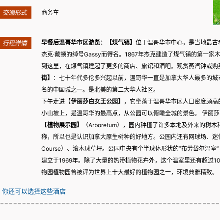
商务车
早餐后温哥华市区游览：【
煤气镇
】
位于温哥华市中心，是当地最古
杰克·戴顿的绰号Gassy而得名。1867年杰克建造了煤气镇的第一
到这里，在煤气镇建起了更多的商店、旅馆和酒吧。观赏蒸汽钟或购
街
】
：七十年代多伦多兴起以前，温哥华一直是加拿大华人最多的城
名的中国城之一。是北美的第二大华人社区。
下午走进【
伊丽莎白女王公园】
，它坐落于温哥华市区人口密度颇高
小山坡上，是温哥华的最高点，从公园可以俯瞰全城的景色。 伊丽
【
植物展示园】
（Arboretum），园内种植了许多本地及外来的
称，所以也是认识加拿大原生树种的好地方。公园内还有网球场、迷你高尔夫球场
Course）、滚木球草坪。公园中央有个半球体形状的”布劳岱尔温室”（Bloede
建立于1969年。除了大量的热带植物花卉外，这个温室里还有超过1
物园植物园曾被评为世界上十大最好的植物园之一，环境典雅精致。
你还可以选择这些酒店