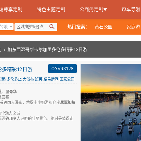
端尊享定制
特色主题定制
公商务定制
包车导游
▼
热门搜索：
黄石公园
家庭游
加东西温哥华卡尔加里多伦多精彩12日游
大
>
OYVR3128
多精彩12日游
里起
多伦多止
大瀑布
班芙
路易斯湖
国家公园
里
、
温哥华
觉盛宴
看跨国大瀑布，乘雾中小姐游船穿梭
尼亚加拉
这个魅力之城
诺河谷
那令人迷醉的壮丽景色，绝对是值得走