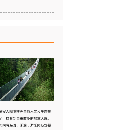
第安人图腾柱等自然人文和生态景
至可以看到自由散步的加拿大雁。
园内有海滩﹑湖泊﹑游乐园及野餐