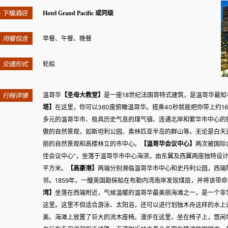
Hotel Grand Pacific 或同级
早餐、午餐、晚餐
轮船
温哥华
【圣母大教堂】
是一座18世纪法国哥特式建筑，是温哥华最
塔】
在这里，你可以360度俯瞰温哥华。搭乘40秒就能把你带上约1
多元的温哥华市、极具历史气息的煤气镇、连通北岸和繁华市中心的
傲的自然景观，如斯坦利公园、奥林匹亚半岛的群山等。无论是白天
丽的自然景观和高楼林立的市中心。
【温哥华会议中心】
两次被国际会
佳会议中心”，坐落于温哥华市中心海滨，由东翼及西翼两座独特设计的
平方米。
【高豪港】
两端分别濒临温哥华市中心和史丹利公园，西端
邻。1859年，一艘英国勘探船在布勒内湾南岸发现煤层，并将该带命名为“C
湾】
坐落在西端附近，气候温暖的温哥华最美丽海滩之一，是一个非
这里。这里不但适合游泳、太阳浴，还可以进行划独木舟这样的水上
美。海滩上放置了巨大的流木座椅。漫步在这里，坐在椅子上，悠闲