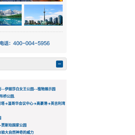
--伊丽莎白女王公园--植物展示园
吊桥公园.
景塔→温哥华会议中心→高豪港→英吉利湾
园
—贾斯珀国家公园
体验大自然神奇的威力