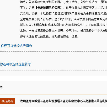
地点，耸立着原住民所制的图腾柱﹐手工精细﹐文化气息浓厚﹐是游
下午：游览
【卡皮拉诺吊桥公园】
，位于加拿大北温哥华区内，是北
光胜地，也是一个以横越卡皮拉诺河的简单悬索桥为主的收费观光景点
全球最高最长的人行吊桥，全长约137米，距离桥底下的嘉碧兰奴河约
桥就只以2条粗麻绳和香板木悬挂在近70米的高空中，下面就是卡皮拉诺河(C
水流。卡皮拉诺吊桥公园古木参天，空气怡人。虽然吊桥是个令人晕
那令人迷醉的壮丽景色，绝对是值得走一遭的。
你还可以选择这些酒店
你还可以选择这些餐厅
华
玫瑰圣母大教堂
→
温哥华观景塔
→
温哥华会议中心
→
高豪港
→
英吉利