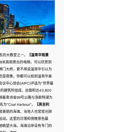
知名的大教堂之一。
【温哥华观景
68米高观景台的电梯，可以欣赏到
狮门大桥，更不用说温哥华引以为
还是夜晚，你都可以拍到温哥华美
议中心协会(AIPC)评选为“世界最
建筑所组成，总面积达43,800
隔着卑诗省99号公路与洛斯特湖为
oal Harbour“。
【英吉利
常美丽的海滩，当地人也常常光顾
运动。这里的日落和傍晚景色最
地眺望大海。海滩沿岸设有专门的