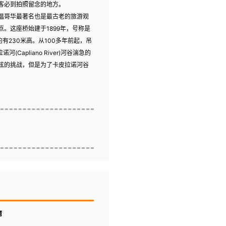
客必到拍照留念的地方。
温哥华最著名也是最古老的旅游观
。这座桥始建于1899年，号称是
有230米高。从100多年前起，吊
apliano River)河谷湍急的
眩的挑战，但是为了卡皮拉诺河谷
湾