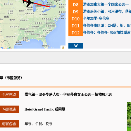
游览加拿大第一个国家公园—
游览班芙小镇，弓河瀑布，落
卡尔加里-多伦多
多伦多市区游：CN塔、新、
多伦多：多伦多-尼亚加拉湖滨
华（市区游览）
煤气镇--
温哥华唐人街--
伊丽莎白女王公园--
植物展示园
Hotel Grand Pacific 或同级
早餐、午餐、晚餐