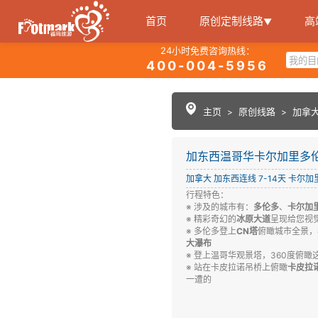
首页
原创定制线路
高
▼
24小时免费咨询热线：
400-004-5956
主页
原创线路
加拿
>
>
加东西温哥华卡尔加里多伦
加拿大
加东西连线
7-14天
卡尔加
行程特色：
※ 涉及的城市有：
多伦多
、
卡尔加
※ 精彩奇幻的
冰原大道
呈现给您视
※ 多伦多登上
CN塔
俯瞰城市全景，
大瀑布
※ 登上温哥华观景塔，360度俯瞰
※ 站在卡皮拉诺吊桥上俯瞰
卡皮拉
一遭的